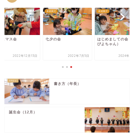
園児
未就園児
未就園児
リスマス会
七夕の会
はじめましての会（
ぴよちゃん）
2022年12月13日
2022年7月5日
2024年5
書き方（年長）
誕生会（12月）