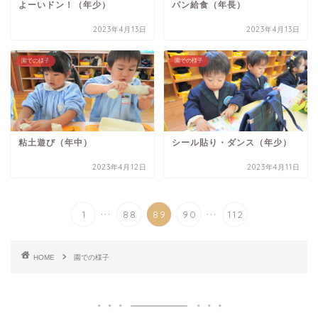
よーいドン！（年少）
パン給食（年長）
2023年4月13日
2023年4月13日
園での様子
園での様子
粘土遊び（年中）
シール貼り・ダンス（年少）
2023年4月12日
2023年4月11日
...
...
1
88
89
90
112
HOME
園での様子