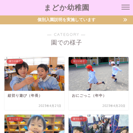
まどか幼稚園
個別入園説明を実施しています
― CATEGORY ―
園での様子
園での様子
園での様子
紋切り遊び（年長）
おにごっこ（年中）
2023年4月21日
2023年4月20日
園での様子
園での様子