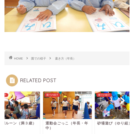
HOME
園での様子
書き方（年長）
RELATED POST
の様子
園での様子
園での様子
ニバルーン（満３歳）
運動会ごっこ（年長・年
砂場遊び（ゆり組）
中）