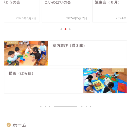
りがとうの会
こいのぼりの会
誕生会（６月）
2025年3月7日
2024年5月2日
2024年6
室内遊び（満３歳）
描画（ばら組）
ホーム