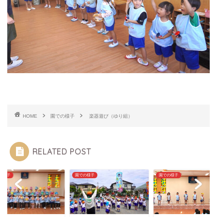
HOME
園での様子
楽器遊び（ゆり組）
RELATED POST
の様子
園での様子
園での様子