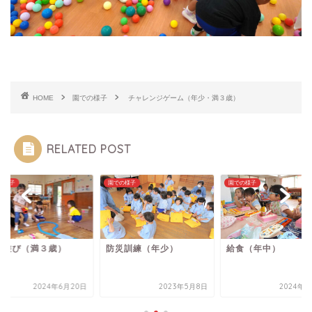
HOME
園での様子
チャレンジゲーム（年少・満３歳）
RELATED POST
の様子
園での様子
園での様子
内遊び（満３歳）
防災訓練（年少）
給食（年中）
2024年6月20日
2023年5月8日
2024年7