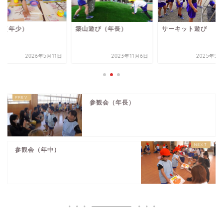
山遊び（年長）
サーキット遊び
制作（年少）
2023年11月6日
2025年5月26日
2026年5
参観会（年長）
参観会（年中）