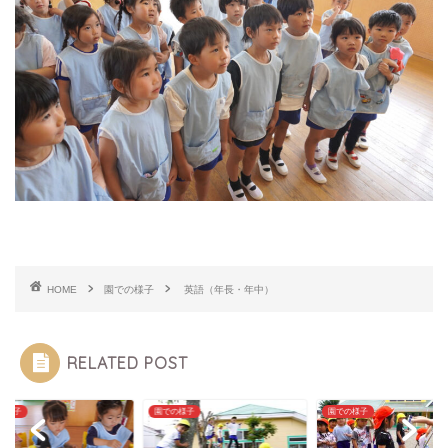
HOME
園での様子
英語（年長・年中）
RELATED POST
の様子
園での様子
園での様子