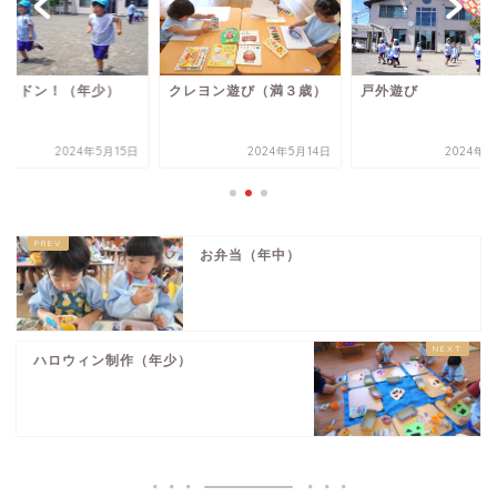
ーイドン！（年少）
クレヨン遊び（満３歳）
戸外遊び
2024年5月15日
2024年5月14日
2024年5
お弁当（年中）
ハロウィン制作（年少）