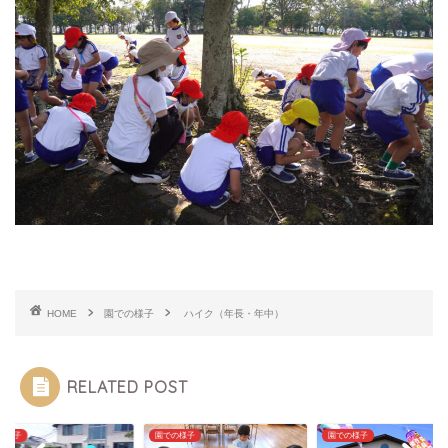
HOME
園での様子
ハイク（年長・年中）
RELATED POST
の様子
園での様子
園での様子