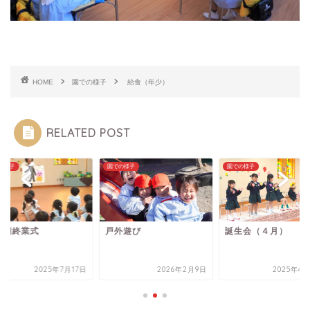
HOME
園での様子
給食（年少）
RELATED POST
の様子
園での様子
園での様子
学期終業式
戸外遊び
誕生会（４月）
2025年7月17日
2026年2月9日
2025年4月