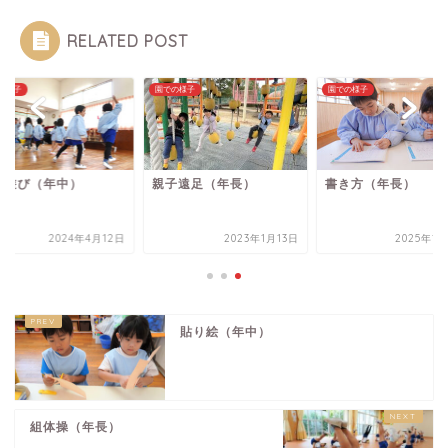
RELATED POST
の様子
園での様子
園での様子
現遊び（年中）
親子遠足（年長）
書き方（年長）
2024年4月12日
2023年1月13日
2025年1
貼り絵（年中）
組体操（年長）