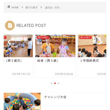
HOME
園での様子
誕生会（5月）
RELATED POST
の様子
園での様子
園での様子
観会（満３歳児）
給食（満３歳）
１学期終業式
2023年7月12日
2025年10月6日
2025年7
チャレンジ大会